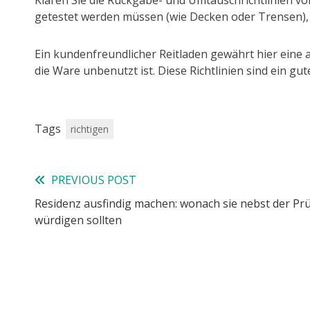
Klären Sie die Rückgabe- und Umtauschrichtlinien vor
getestet werden müssen (wie Decken oder Trensen), 
Ein kundenfreundlicher Reitladen gewährt hier ein
die Ware unbenutzt ist. Diese Richtlinien sind ein gu
Tags
richtigen
PREVIOUS POST
Read
Residenz ausfindig machen: wonach sie nebst der Pr
more
würdigen sollten
articles