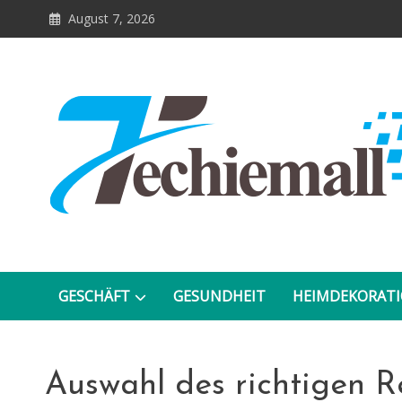
Skip
August 7, 2026
to
content
GESCHÄFT
GESUNDHEIT
HEIMDEKORAT
Auswahl des richtigen R