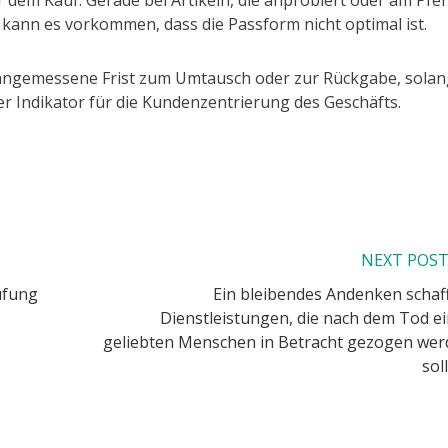
 dem Kauf. Gerade bei Artikeln, die anprobiert oder am Pfe
kann es vorkommen, dass die Passform nicht optimal ist.
e angemessene Frist zum Umtausch oder zur Rückgabe, sola
ter Indikator für die Kundenzentrierung des Geschäfts.
NEXT POS
üfung
Ein bleibendes Andenken schaf
Dienstleistungen, die nach dem Tod e
geliebten Menschen in Betracht gezogen we
sol